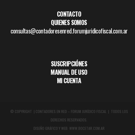
CONTACTO
QUIENES SOMOS
consultas@contadoresenred.forumjuridicofiscal.com.ar
SUSCRIPCIÓNES
MANUAL DE USO
MI CUENTA
© COPYRIGHT | CONTADORES EN RED – FORUM JURÍDICO FISCAL | TODOS LOS
DERECHOS RESERVADOS.
DISEÑO GRÁFICO Y WEB:
WWW.BOCETAR.COM.AR