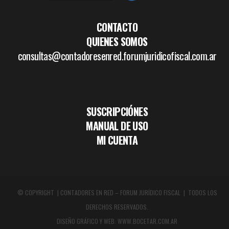
CONTACTO
QUIENES SOMOS
consultas@contadoresenred.forumjuridicofiscal.com.ar
SUSCRIPCIÓNES
MANUAL DE USO
MI CUENTA
© COPYRIGHT | CONTADORES EN RED – FORUM JURÍDICO FISCAL | TODOS LOS
DERECHOS RESERVADOS.
DISEÑO GRÁFICO Y WEB:
WWW.BOCETAR.COM.AR