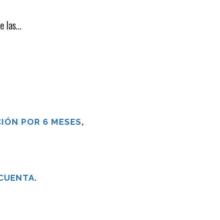
de las…
IÓN POR 6 MESES
,
 CUENTA
.