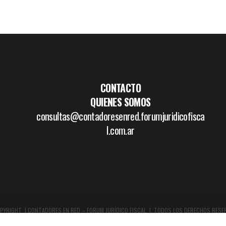
CONTACTO
QUIENES SOMOS
consultas@contadoresenred.forumjuridicofisca
l.com.ar
PYRIGHT | CONTADORES EN RED – FORUM JURÍDICO FISCAL | TODOS LOS DERECHOS RESE
DISEÑO GRÁFICO Y WEB:
WWW.BOCETAR.COM.AR