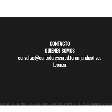
CONTACTO
QUIENES SOMOS
consultas@contadoresenred.forumjuridicofisca
l.com.ar
PYRIGHT | CONTADORES EN RED – FORUM JURÍDICO FISCAL | TODOS LOS DERECHOS RESE
DISEÑO GRÁFICO Y WEB:
WWW.BOCETAR.COM.AR