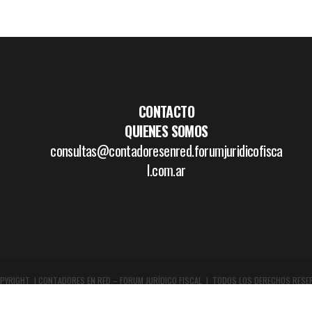
CONTACTO
QUIENES SOMOS
consultas@contadoresenred.forumjuridicofisca
l.com.ar
PYRIGHT | CONTADORES EN RED – FORUM JURÍDICO FISCAL | TODOS LOS DERECHOS RESE
DISEÑO GRÁFICO Y WEB:
WWW.BOCETAR.COM.AR