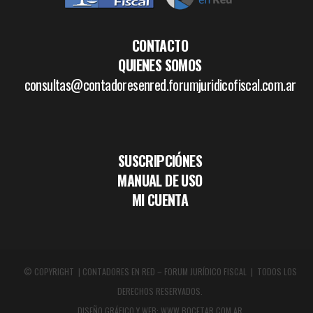
CONTACTO
QUIENES SOMOS
consultas@contadoresenred.forumjuridicofiscal.com.ar
SUSCRIPCIÓNES
MANUAL DE USO
MI CUENTA
© COPYRIGHT | CONTADORES EN RED – FORUM JURÍDICO FISCAL | TODOS LOS
DERECHOS RESERVADOS.
DISEÑO GRÁFICO Y WEB:
WWW.BOCETAR.COM.AR