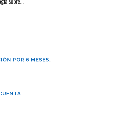
logía sobre…
IÓN POR 6 MESES
,
 CUENTA
.