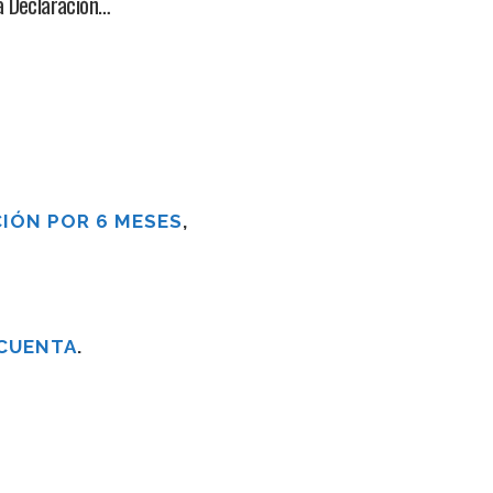
la Declaración…
IÓN POR 6 MESES
,
 CUENTA
.