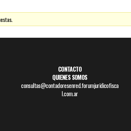
uestas.
CONTACTO
QUIENES SOMOS
consultas@contadoresenred.forumjuridicofisca
l.com.ar