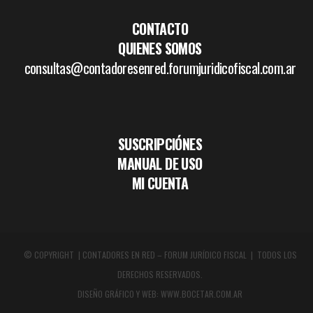
CONTACTO
QUIENES SOMOS
consultas@contadoresenred.forumjuridicofiscal.com.ar
SUSCRIPCIÓNES
MANUAL DE USO
MI CUENTA
© COPYRIGHT | CONTADORES EN RED – FORUM JURÍDICO FISCAL | TODOS LOS
DERECHOS RESERVADOS.
DISEÑO GRÁFICO Y WEB:
WWW.BOCETAR.COM.AR