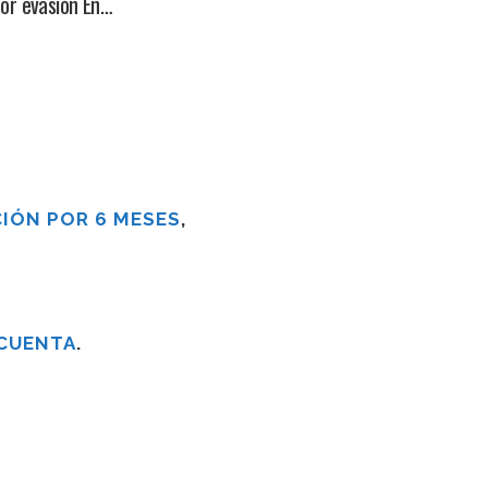
por evasión En…
IÓN POR 6 MESES
,
 CUENTA
.