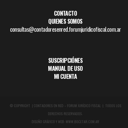
CONTACTO
QUIENES SOMOS
consultas@contadoresenred.forumjuridicofiscal.com.ar
SUSCRIPCIÓNES
MANUAL DE USO
MI CUENTA
© COPYRIGHT | CONTADORES EN RED – FORUM JURÍDICO FISCAL | TODOS LOS
DERECHOS RESERVADOS.
DISEÑO GRÁFICO Y WEB:
WWW.BOCETAR.COM.AR