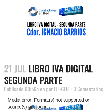
21 JUL
LIBRO IVA DIGITAL
SEGUNDA PARTE
Publicado 00:56h
en
por
FJF-CER
0 Comentarios
Reproductor
Media error: Format(s) not supported or
de
source(s) not found