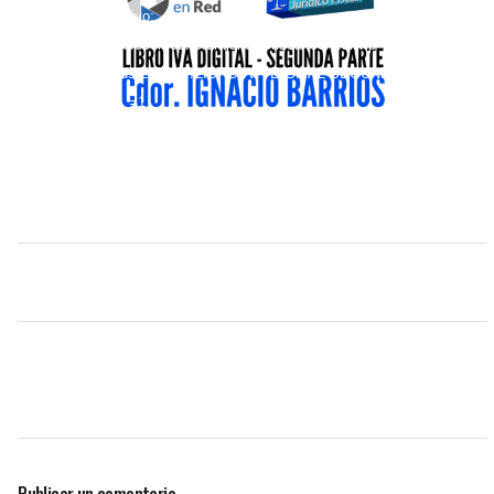
video
Descargar archivo:
https://contadoresenred.forumjuridicofiscal.com.ar/wp-
content/uploads/2020/07/LIBRO-IVA-DIGITAL-SEGUNDA-
PARTE.mp4?_=1
Publicar un comentario