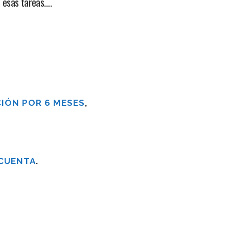
n esas tareas….
IÓN POR 6 MESES
,
 CUENTA
.