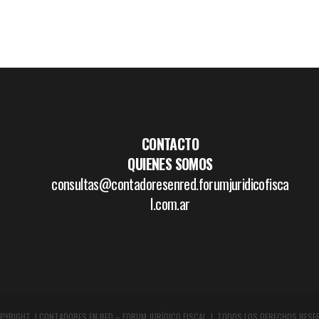
CONTACTO
QUIENES SOMOS
consultas@contadoresenred.forumjuridicofisca
l.com.ar
PYRIGHT | CONTADORES EN RED – FORUM JURÍDICO FISCAL | TODOS LOS DERECHOS RESE