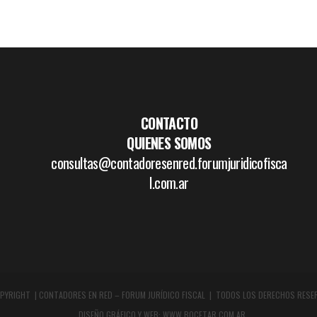
CONTACTO
QUIENES SOMOS
consultas@contadoresenred.forumjuridicofisca
l.com.ar
PYRIGHT | CONTADORES EN RED – FORUM JURÍDICO FISCAL | TODOS LOS DERECHOS RESE
DISEÑO GRÁFICO Y WEB:
WWW.BOCETAR.COM.AR