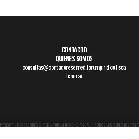
CONTACTO
QUIENES SOMOS
consultas@contadoresenred.forumjuridicofisca
l.com.ar
PYRIGHT | CONTADORES EN RED – FORUM JURÍDICO FISCAL | TODOS LOS DERECHOS RESE
DISEÑO GRÁFICO Y WEB:
WWW.BOCETAR.COM.AR