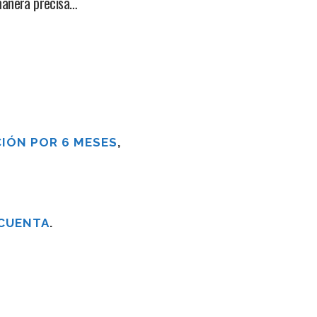
manera precisa…
IÓN POR 6 MESES
,
 CUENTA
.