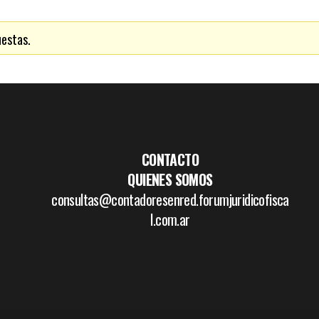
uestas.
CONTACTO
QUIENES SOMOS
consultas@contadoresenred.forumjuridicofisca
l.com.ar