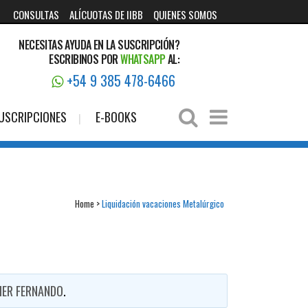
CONSULTAS
ALÍCUOTAS DE IIBB
QUIENES SOMOS
NECESITAS AYUDA EN LA SUSCRIPCIÓN?
ESCRIBINOS POR
WHATSAPP
AL:
+54 9 385 478-6466
USCRIPCIONES
E-BOOKS
Home
>
Liquidación vacaciones Metalúrgico
IER FERNANDO
.