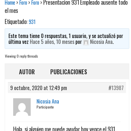
›
›
›
Presentacion 931 Empleado ausente todo
Home
Foro
Foro
el mes
Etiquetado:
931
Este tema tiene 0 respuestas, 1 usuario, y se actualizó por
última vez
Hace 5 años, 10 meses
por
Nicosia Ana
.
Viewing 0 reply threads
AUTOR
PUBLICACIONES
9 octubre, 2020 at 12:49 pm
#13987
Nicosia Ana
Participante
Hola, si alguien me puede ayudar hoy vence el 931.