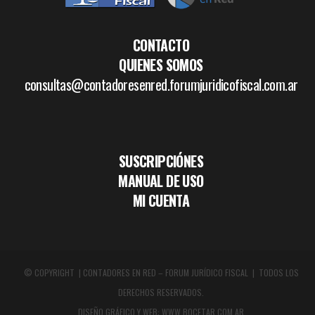
CONTACTO
QUIENES SOMOS
consultas@contadoresenred.forumjuridicofiscal.com.ar
SUSCRIPCIÓNES
MANUAL DE USO
MI CUENTA
© COPYRIGHT | CONTADORES EN RED – FORUM JURÍDICO FISCAL | TODOS LOS
DERECHOS RESERVADOS.
DISEÑO GRÁFICO Y WEB:
WWW.BOCETAR.COM.AR