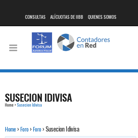
CONSULTAS
ALÍCUOTAS DE IIBB
QUIENES SOMOS
SUSECION IDIVISA
Home
>
Susecion Idivisa
›
›
›
Susecion Idivisa
Home
Foro
Foro