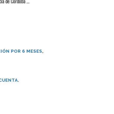
cia de Córdoba …
IÓN POR 6 MESES
,
 CUENTA
.