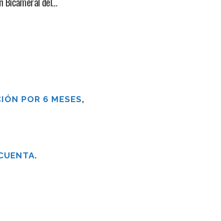
n Bicameral del…
IÓN POR 6 MESES
,
 CUENTA
.