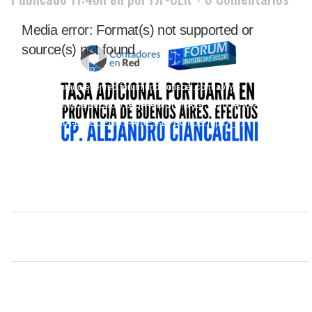
Reproductor
Media error: Format(s) not supported or
de
source(s) not found
video
Descargar archivo:
https://contadoresenred.forumjuridicofiscal.com.ar/wp-
content/uploads/2020/06/TASA-ADICIONAL-PORTUARIA-EN-
PROVINCIA-DE-BUENOS-AIRES-EFECTOS.mp4?_=1