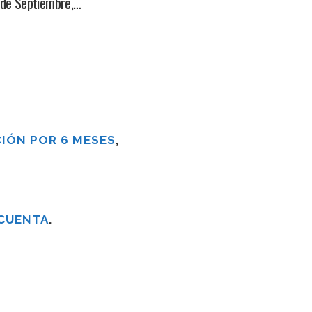
9 de Septiembre,…
IÓN POR 6 MESES
,
 CUENTA
.